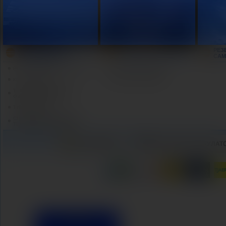
ОРГАНИЗИРАНЕ НА
РЕЗ
ХОТЕЛСКО НАСТАНЯВАНЕ
МЕРОПРИЯТИЯ
САМ
РЕГИСТРАЦИИ ЗА КОНГРЕСИ
ХОТЕЛИ В БЪЛГАРИЯ
КОНФЕРЕНЦИИ
ХОТЕЛИ В ЧУЖБИНА
ТЕМАТИЧНИ СЪБИТИЯ И
ФИРМЕНИ ПАРТИТА
ТИЙМБИЛДИНГ
СПЕЦИАЛНИ ПРОГРАМИ С
ТЕМАТИЧНИ ПЪТУВАНИЯ