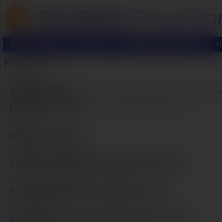
Контакти
Телефони:
0700 10 226
(на цената на един градски разговор от цял
(02) 981 73 81
(24/7 обслужване на клиенти)
Факс:
(02) 987 09 95
Хотелски резервации:
office@sunspreetravelpartner.com
Самолетни билети:
air@sunspreetravelpartner.com
Мероприятия:
events@sunspreetravelpartner.com