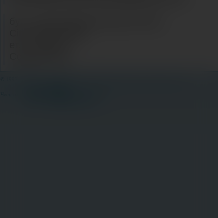
бул. Александър Малинов №23
City Point Center
ет. 3; офис 3
София 1729
© 1997-2026 Sun Spree Travel Partner. Всички права запазени. |
Общи условия
Член на: